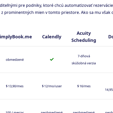
aditeľnými pre podniky, ktoré chcú automatizovať rezervácie
 z prominentných mien v tomto priestore. Ako sa mu však d
Acuity
implyBook.me
Calendly
D
Scheduling
7-dňová
✓
obmedzené
skúšobná verzia
$ 13,90/mes
$ 12/mo/user
$ 16/mes
14,9
100 / mesiac
neobmedzené
neobmedzené
neob