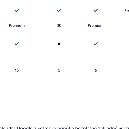
✓
✓
✓
Pr
✗
Premium
Premium
✓
✗
✓
15
5
6
 Calendly, Doodle a Setmore ponúka bezplatné základné ver