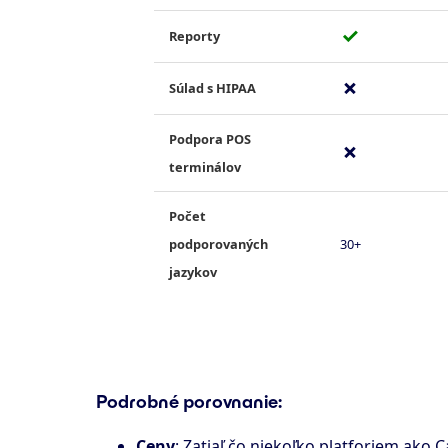
✓
Reporty
✗
Súlad s HIPAA
Podpora POS
✗
terminálov
Počet
podporovaných
30+
jazykov
Podrobné porovnanie
:
Ceny
: Zatiaľ čo niekoľko platforiem ako