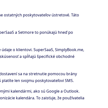
ine ostatných poskytovateľov ústretové. Táto
uperSaaS a Setmore to ponúkajú hneď po
 údaje o klientovi. SuperSaaS, SimplyBook.me,
 skúsenosť a spĺňajú špecifické obchodné
edostavení sa na stretnutie pomocou brány
 platíte len svojmu poskytovateľovi SMS.
vnými kalendármi, ako sú Google a Outlook.
izácie kalendára. To zaisťuje, že používatelia