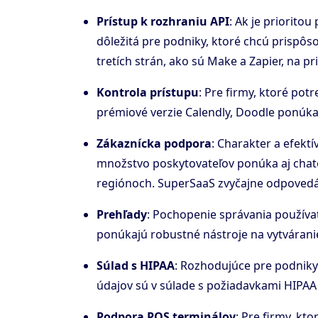
Prístup k rozhraniu API
: Ak je priorito
dôležitá pre podniky, ktoré chcú prisp
tretích strán, ako sú Make a Zapier, na p
Kontrola prístupu
: Pre firmy, ktoré po
prémiové verzie Calendly, Doodle ponúkajú
Zákaznícka podpora
: Charakter a efekt
množstvo poskytovateľov ponúka aj chat
regiónoch. SuperSaaS zvyčajne odpovedá 
Prehľady
: Pochopenie správania používa
ponúkajú robustné nástroje na vytvárani
Súlad s HIPAA
: Rozhodujúce pre podniky
údajov sú v súlade s požiadavkami HIPAA
Podpora POS terminálov
: Pre firmy, kt