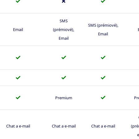
✓
✗
✓
SMS
SMS (prémiové),
Email
(prémiové),
Email
Email
✓
✓
✓
✓
✓
✓
✓
✓
Premium
Pr
Chat a e-mail
Chat a e-mail
Chat a e-mail
(pré
e