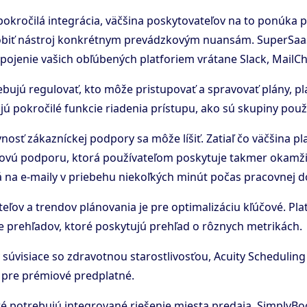
u pokročilá integrácia, väčšina poskytovateľov na to ponúka p
ôsobiť nástroj konkrétnym prevádzkovým nuansám. SuperSaa
ripojenie vašich obľúbených platforiem vrátane Slack, MailCh
trebujú regulovať, kto môže pristupovať a spravovať plány,
 pokročilé funkcie riadenia prístupu, ako sú skupiny používa
ívnosť zákazníckej podpory sa môže líšiť. Zatiaľ čo väčšina
ovú podporu, ktorá používateľom poskytuje takmer okamži
na e-maily v priebehu niekoľkých minút počas pracovnej d
teľov a trendov plánovania je pre optimalizáciu kľúčové. P
e prehľadov, ktoré poskytujú prehľad o rôznych metrikách.
 súvisiace so zdravotnou starostlivosťou, Acuity Schedulin
 pre prémiové predplatné.
oré potrebujú integrované riešenie miesta predaja, SimplyB