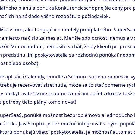
platného plánu a ponúka konkurencieschopnejšie ceny pre 
úmať ich na základe vášho rozpočtu a požiadaviek.
 líšia v tom, ako fungujú ich modely predplatného. SuperS
namiesto na číslo za mesiac. Menšie spoločnosti nemusia v s
ôr. Mimochodom, nemusíte sa báť, že by klienti pri prekroč
 predstihu. Iní poskytovatelia sa rozhodnú ponúkať neob
nosť alebo osoba).
ade aplikácií Calendly, Doodle a Setmore sa cena za mesiac v
otrebuje rezervovať stretnutia, môže sa to stať pomerne r
iny poskytovateľov nie je obmedzený ani počet zdrojov, ta
de potreby tieto plány kombinovať).
e SuperSaaS, ponúka možnosť bezproblémovo a jednoducho in
tržku JavaScriptu. Je tiež možné integrovať s inými populá
ktorú ponúkajú všetci poskytovatelia, je možnosť automat