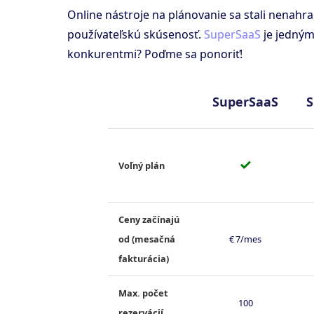
Online nástroje na plánovanie sa stali nenahr
používateľskú skúsenosť.
SuperSaaS
je jedným
konkurentmi? Poďme sa ponoriť!
SuperSaaS
S
✓
Voľný plán
Ceny začínajú
od (mesačná
€ 7/mes
fakturácia)
Max. počet
100
rezervácií