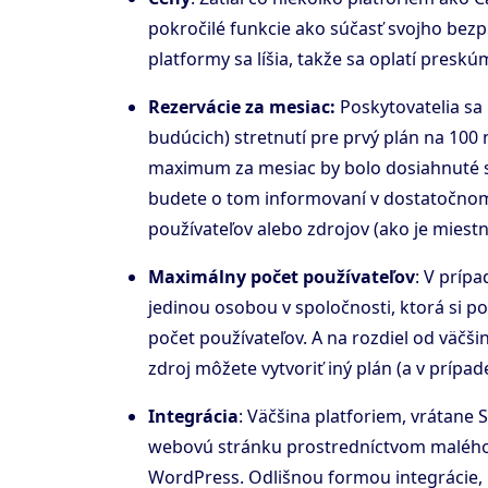
pokročilé funkcie ako súčasť svojho bez
platformy sa líšia, takže sa oplatí presk
Rezervácie za mesiac:
Poskytovatelia sa
budúcich) stretnutí pre prvý plán na 100 
maximum za mesiac by bolo dosiahnuté sk
budete o tom informovaní v dostatočnom
používateľov alebo zdrojov (ako je miest
Maximálny počet používateľov
: V príp
jedinou osobou v spoločnosti, ktorá si p
počet používateľov. A na rozdiel od väčš
zdroj môžete vytvoriť iný plán (a v prípa
Integrácia
: Väčšina platforiem, vrátan
webovú stránku prostredníctvom malého ú
WordPress. Odlišnou formou integrácie, 