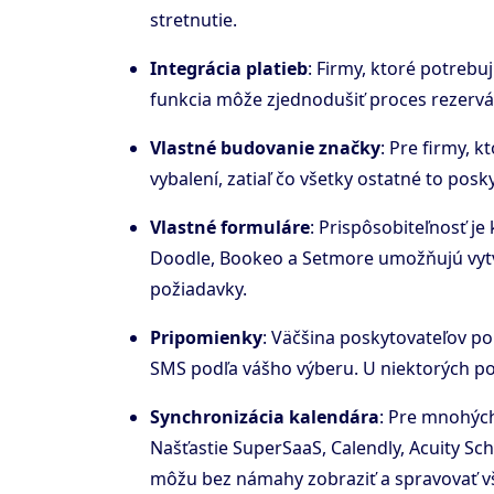
stretnutie.
Integrácia platieb
: Firmy, ktoré potrebu
funkcia môže zjednodušiť proces rezervác
Vlastné budovanie značky
: Pre firmy,
vybalení, zatiaľ čo všetky ostatné to posk
Vlastné formuláre
: Prispôsobiteľnosť j
Doodle, Bookeo a Setmore umožňujú vytvá
požiadavky.
Pripomienky
: Väčšina poskytovateľov p
SMS podľa vášho výberu. U niektorých pos
Synchronizácia kalendára
: Pre mnohých
Našťastie SuperSaaS, Calendly, Acuity Sc
môžu bez námahy zobraziť a spravovať vš