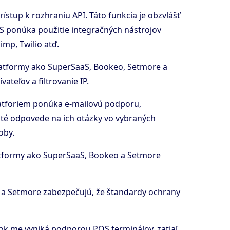
rístup k rozhraniu API. Táto funkcia je obzvlášť
S ponúka použitie integračných nástrojov
imp, Twilio atď.
 platformy ako SuperSaaS, Bookeo, Setmore a
teľov a filtrovanie IP.
 platforiem ponúka e-mailovú podporu,
té odpovede na ich otázky vo vybraných
oby.
latformy ako SuperSaaS, Bookeo a Setmore
g a Setmore zabezpečujú, že štandardy ochrany
ook.me vyniká podporou POS terminálov, zatiaľ