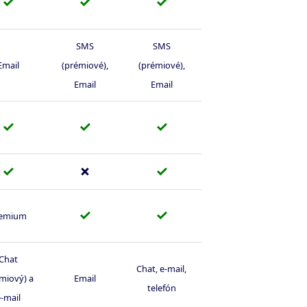
✓
✓
✓
SMS
SMS
Email
(prémiové),
(prémiové),
Email
Email
✓
✓
✓
✓
✗
✓
✓
✓
emium
Chat
Chat, e-mail,
miový) a
Email
telefón
-mail