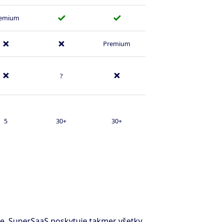
✓
✓
emium
✗
✗
Premium
✗
✗
?
5
30+
30+
zie, SuperSaaS poskytuje takmer všetky