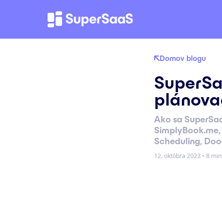
Domov blogu
SuperSa
plánova
Ako sa SuperSa
SimplyBook.me, 
Scheduling, Doo
12. októbra 2023
•
8 min 