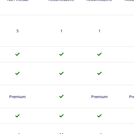
5
1
1
✓
✓
✓
✓
✓
✓
✓
Premium
Premium
Pr
✓
✓
✓