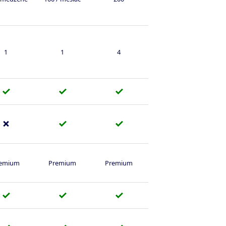
1
1
4
✓
✓
✓
✗
✓
✓
emium
Premium
Premium
✓
✓
✓