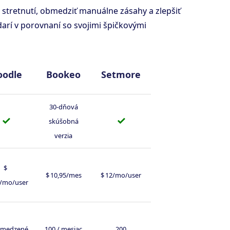
 stretnutí, obmedziť manuálne zásahy a zlepšiť
arí v porovnaní so svojimi špičkovými
oodle
Bookeo
Setmore
30-dňová
✓
✓
skúšobná
verzia
$
$ 10,95/mes
$ 12/mo/user
5/mo/user
medzené
100 / mesiac
200