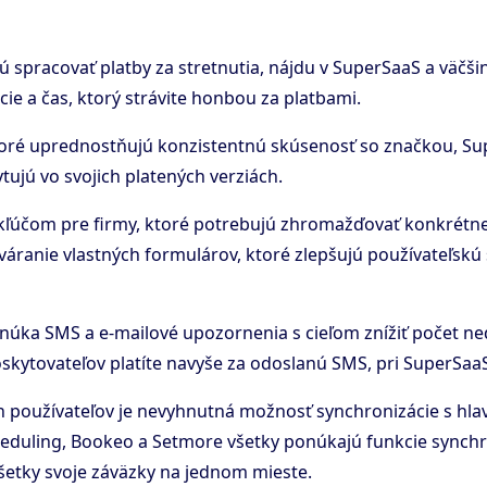
jú spracovať platby za stretnutia, nájdu v SuperSaaS a väčš
ie a čas, ktorý strávite honbou za platbami.
 ktoré uprednostňujú konzistentnú skúsenosť so značkou, S
ytujú vo svojich platených verziách.
e kľúčom pre firmy, ktoré potrebujú zhromažďovať konkrétne
ranie vlastných formulárov, ktoré zlepšujú používateľskú
onúka SMS a e-mailové upozornenia s cieľom znížiť počet n
kytovateľov platíte navyše za odoslanú SMS, pri SuperSaaS
 používateľov je nevyhnutná možnosť synchronizácie s hla
heduling, Bookeo a Setmore všetky ponúkajú funkcie synchron
etky svoje záväzky na jednom mieste.