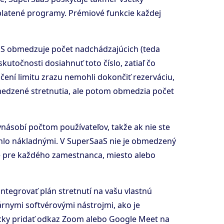
platené programy. Prémiové funkcie každej
aaS obmedzuje počet nadchádzajúcich (teda
kutočnosti dosiahnuť toto číslo, zatiaľ čo
ení limitu zrazu nemohli dokončiť rezerváciu,
medzené stretnutia, ale potom obmedzia počet
ynásobí počtom používateľov, takže ak nie ste
ýchlo nákladnými. V SuperSaaS nie je obmedzený
kže pre každého zamestnanca, miesto alebo
tegrovať plán stretnutí na vašu vlastnú
rnymi softvérovými nástrojmi, ako je
icky pridať odkaz Zoom alebo Google Meet na