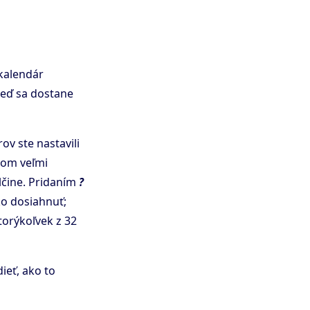
 kalendár
keď sa dostane
ov ste nastavili
kom veľmi
lčine. Pridaním
?
ko dosiahnuť;
torýkoľvek z 32
ieť, ako to