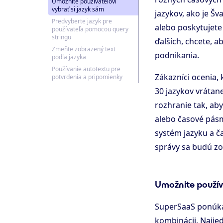
Umožnite používateľovi
vybrať si jazyk sám
jazykov, ako je Šv
Predvyberte jazyk pre
alebo poskytujete
používateľa pomocou query
stringu
ďalších, chcete, 
Zmeňte zobrazený text
podnikania.
podľa jazyka
Používanie autotextu pre
Zákazníci ocenia, 
potvrdenia a pripomienky
30 jazykov vrátan
rozhranie tak, aby
alebo časové pás
systém jazyku a č
správy sa budú zo
Umožnite používa
SuperSaaS ponúka
kombinácii. Najje