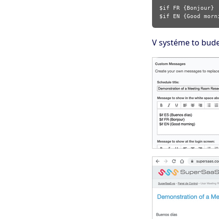
$if FR {Bonjour}

V systéme to bude