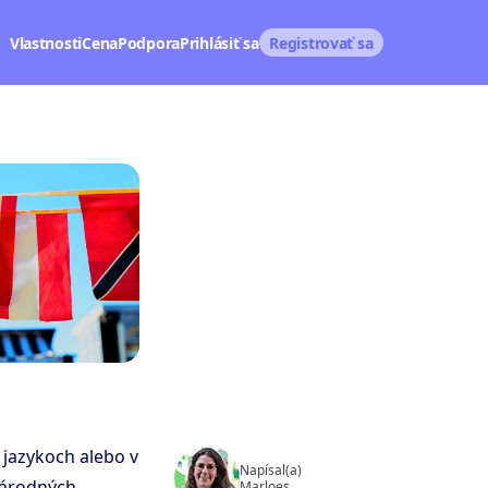
Vlastnosti
Cena
Podpora
Prihlásiť sa
Registrovať sa
 jazykoch alebo v
Napísal(a)
národných
Marloes