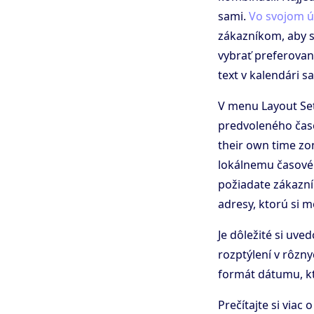
sami.
Vo svojom ú
zákazníkom, aby si
vybrať preferovan
text v kalendári s
V menu Layout Set
predvoleného časo
their own time zo
lokálnemu časové
požiadate zákazní
adresy, ktorú si 
Je dôležité si uve
rozptýlení v rôzn
formát dátumu, kt
Prečítajte si viac 