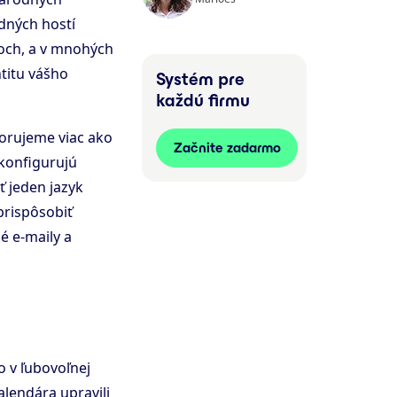
odných hostí
doch, a v mnohých
titu vášho
Systém pre
každú firmu
orujeme viac ako
Začnite zadarmo
ekonfigurujú
ť jeden jazyk
prispôsobiť
é e-maily a
 v ľubovoľnej
lendára upravili