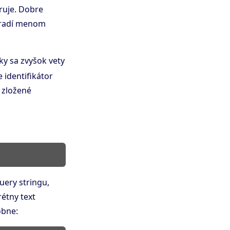
ruje. Dobre
radí menom
y sa zvyšok vety
e identifikátor
i zložené
uery stringu,
étny text
obne: