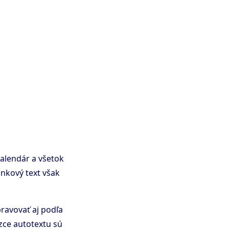
kalendár a všetok
nkový text však
ravovať aj podľa
zce autotextu sú