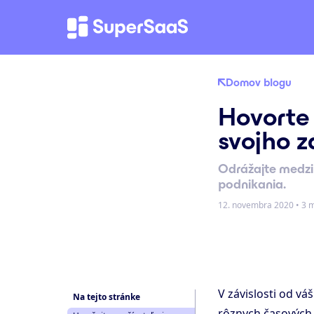
Domov blogu
Hovorte
svojho 
Odrážajte medzi
podnikania.
12. novembra 2020
•
3 m
V závislosti od v
Na tejto stránke
rôznych časových 