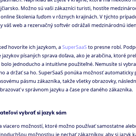
ajčiarsko. Možno sú vaši zákazníci turisti, hostíte medzinár
 online školenia ľuďom v rôznych krajinách. V týchto prípa
aby váš web a rezervačný softvér odrážali medzinárodnú iden
keď hovoríte ich jazykom, a
SuperSaaS
to presne robí. Podp
e jazykov písaných sprava doľava, ako je arabčina, ktoré pr
 bolo jednoducho a intuitívne použiteľné. Nemusíte si vybra
mo a držať sa ho. SuperSaaS ponúka možnosť automaticky 
asovému pásmu zákazníka, takže všetky obrazovky, následn
brazovať v správnom jazyku a čase pre daného zákazníka.
teľovi vybrať si jazyk sám
 viacero možností, ktoré možno používať samostatne alebo
dnoduchšou možnosťou je nechať zákazníkov, aby si jazyk ka