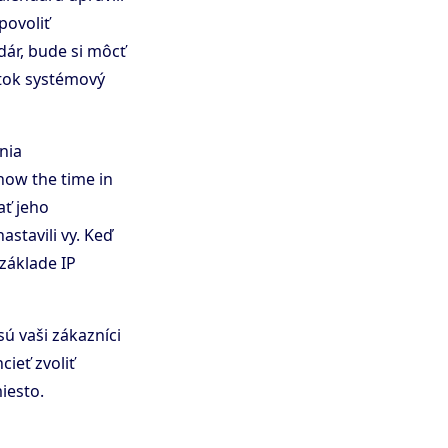
povoliť
dár, bude si môcť
etok systémový
nia
how the time in
ať jeho
tavili vy. Keď
základe IP
ú vaši zákazníci
ieť zvoliť
iesto.