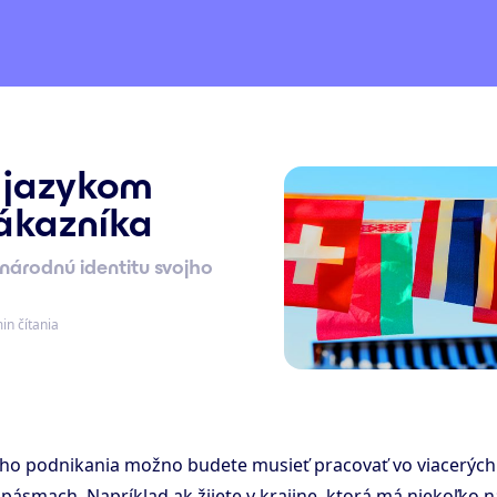
 jazykom
zákazníka
národnú identitu svojho
in čítania
ášho podnikania možno budete musieť pracovať vo viacerých
pásmach. Napríklad ak žijete v krajine, ktorá má niekoľko 