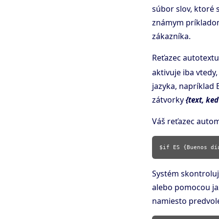
súbor slov, ktoré
známym príkladom 
zákazníka.
Reťazec autotextu,
aktivuje iba vtedy
jazyka, napríklad 
zátvorky
{text, ke
Váš reťazec autom
Systém skontroluj
alebo pomocou jaz
namiesto predvole