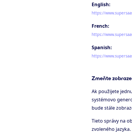
English:
https://www.supersaa
French:
https://www.supersaa
Spanish:
https://www.supersaa
Zmeňte zobrazen
Ak použijete jedn
systémovo generov
bude stále zobraz
Tieto správy na o
zvoleného jazyka.