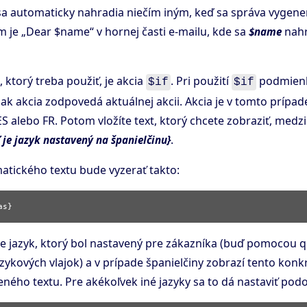
 sa automaticky nahradia niečím iným, keď sa správa vygene
je „Dear $name“ v hornej časti e-mailu, kde sa
nah
$name
 ktorý treba použiť, je akcia
. Pri použití
podmienk
$if
$if
, ak akcia zodpovedá aktuálnej akcii. Akcia je v tomto prípad
ES alebo FR. Potom vložíte text, ktorý chcete zobraziť, medz
.
ď je jazyk nastavený na španielčinu}
atického textu bude vyzerať takto:
e jazyk, ktorý bol nastavený pre zákazníka (buď pomocou q
ykových vlajok) a v prípade španielčiny zobrazí tento konkr
ného textu. Pre akékoľvek iné jazyky sa to dá nastaviť pod