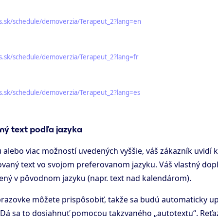
s.sk/schedule/demoverzia/Terapeut_2?lang=en
s.sk/schedule/demoverzia/Terapeut_2?lang=fr
s.sk/schedule/demoverzia/Terapeut_2?lang=es
ý text podľa jazyka
u alebo viac možností uvedených vyššie, váš zákazník uvidí 
aný text vo svojom preferovanom jazyku. Váš vlastný dopl
ený v pôvodnom jazyku (napr. text nad kalendárom).
brazovke môžete prispôsobiť, takže sa budú automaticky up
 Dá sa to dosiahnuť pomocou takzvaného „autotextu“. Reťa