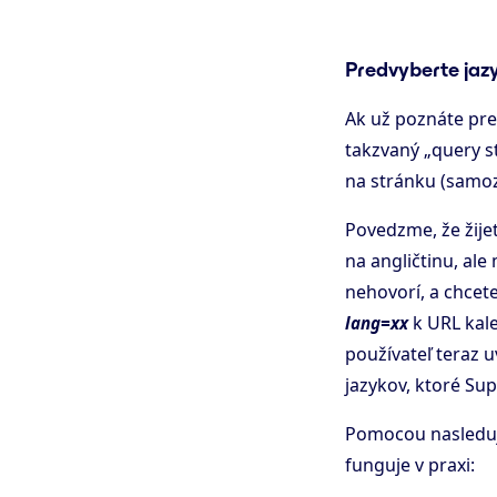
Predvyberte jaz
Ak už poznáte pre
takzvaný „query st
na stránku (samo
Povedzme, že žijet
na angličtinu, al
nehovorí, a chcet
k URL kale
lang=xx
používateľ teraz u
jazykov, ktoré Su
Pomocou nasledujú
funguje v praxi: