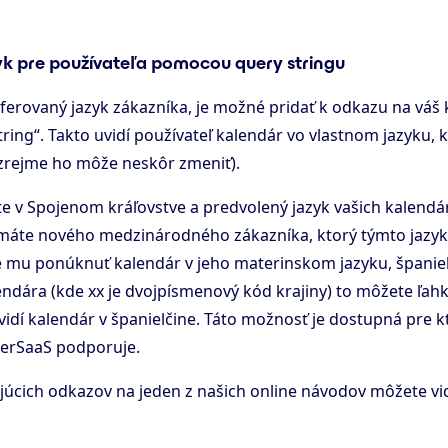
yk pre používateľa pomocou query stringu
ferovaný jazyk zákazníka, je možné pridať k odkazu na váš
ring“. Takto uvidí používateľ kalendár vo vlastnom jazyku, 
zrejme ho môže neskôr zmeniť).
e v Spojenom kráľovstve a predvolený jazyk vašich kalendár
e máte nového medzinárodného zákazníka, ktorý týmto jazy
e mu ponúknuť kalendár v jeho materinskom jazyku, španie
ndára (kde xx je dvojpísmenový kód krajiny) to môžete ľah
vidí kalendár v španielčine. Táto možnosť je dostupná pre k
perSaaS podporuje.
cich odkazov na jeden z našich online návodov môžete vid