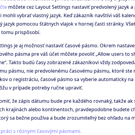
čte
môžete cez Layout Settings nastaviť predvolený jazyk a 
 mohli vybrať vlastný jazyk. Keď zákazník navštívi váš kalen
ý jazyk pomocou štátnych vlajok v hornej časti stránky. Vš
a tomu prispôsobí.
tings je aj možnosť nastaviť časové pásmo. Okrem nastave
vého pásma pre váš účet môžete povoliť „Allow users to s
ne“. Takto budú časy zobrazené zákazníkovi vždy zodpoved
mu pásmu, nie predvolenému časovému pásmu, ktoré ste nas
kov o registráciu, časové pásmo sa vyberie automaticky na 
môžu v prípade potreby ručne upraviť.
domiť, že zápis dátumu bude pre každého rovnaký, takže ak s
ych krajinách alebo kontinentoch, pravdepodobne budete chc
orý sa bežne používa a bude zrozumiteľný bez ohľadu na m
o
práci s rôznymi časovými pásmami.