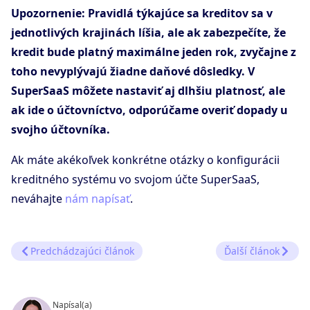
Upozornenie: Pravidlá týkajúce sa kreditov sa v
jednotlivých krajinách líšia, ale ak zabezpečíte, že
kredit bude platný maximálne jeden rok, zvyčajne z
toho nevyplývajú žiadne daňové dôsledky. V
SuperSaaS môžete nastaviť aj dlhšiu platnosť, ale
ak ide o účtovníctvo, odporúčame overiť dopady u
svojho účtovníka.
Ak máte akékoľvek konkrétne otázky o konfigurácii
kreditného systému vo svojom účte SuperSaaS,
neváhajte
nám napísať
.
Predchádzajúci článok
Ďalší článok
Napísal(a)