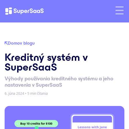
Domov blogu
Kreditný systém v
SuperSaaS
Výhody používania kreditného systému a jeho
nastavenia v SuperSaaS
6. júna 2024
•
5 min čítania