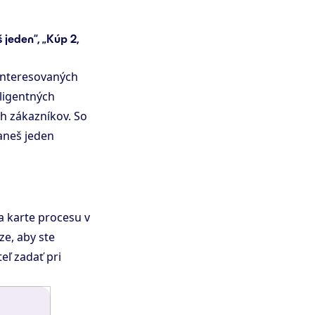
jeden“, „Kúp 2,
interesovaných
eligentných
h zákazníkov. So
aneš jeden
 karte procesu v
e, aby ste
ľ zadať pri