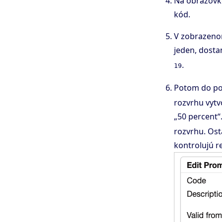
Na obrazovke
kód.
V zobrazeno
jeden, dost
.
19
Potom do po
rozvrhu vytv
„50 percent“
rozvrhu. Ost
kontrolujú r