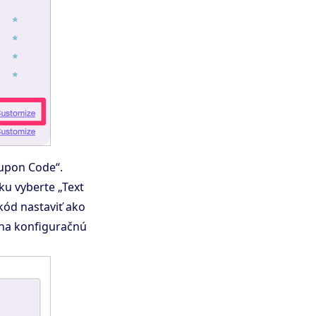
oupon Code“.
ku vyberte „Text
kód nastaviť ako
 na konfiguračnú