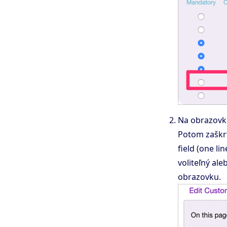
Na obrazovke
Potom zaškrt
field (one l
voliteľný al
obrazovku.