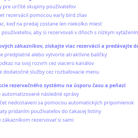
y pre určité skupiny používateľov
et rezervácií pomocou early bird zliav
iac, keď na predaj zostane len niekoľko miest
 používateľov, aby si rezervovali v dňoch s nízkym vyťažení
ových zákazníkov, získajte viac rezervácií a predávajte 
te predplatné alebo vytvorte atraktívne balíčky
 odkaz na svoj rozvrh cez viacero kanálov
e dodatočné služby cez rozbaľovacie menu
kcie rezervačného systému na úsporu času a peňazí
te automatizované následné správy
počet nedostavení sa pomocou automatických pripomienok
raty pridaním používateľov do čakacej listiny
 zákazníkom rezervovať si sami