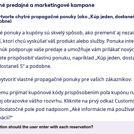
stné predajné a marketingové kampane
ytvorte chytré propagačné ponuky (ako „Kúp jeden, dostaneš 
obne)
é ponuky a kupóny sú skvelý spôsob, ako premeniť aj neza
í, ktorí chcú vyskúšať váš produkt alebo služby. Ponuka int
úk podporuje vaše predaje a umožňuje vám prilákať novýc
te prispôsobiť vlastnú ponuku, napríklad „Kúp jeden, dost
dostaneš 5“ a podobne.
 vytvoriť vlastné propagačné ponuky pre vašich zákazníkov:
tému prijímať kupónové kódy prispôsobením poľa kupónu na
j obrazovke vášho rozvrhu. Kliknite na prvý odkaz Customiz
 dodatočné pole pod nadpisom „Aké informácie má používate
ácii?“