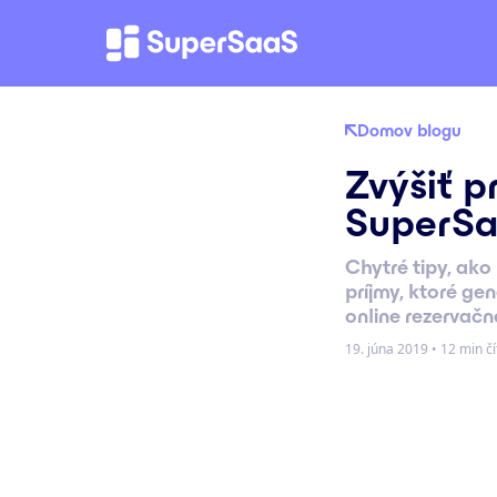
Domov blogu
Zvýšiť p
SuperS
Chytré tipy, ako 
príjmy, ktoré ge
online rezervač
19. júna 2019
•
12 min čí