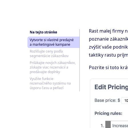
Rast malej firmy n
Na tejto stránke
poznanie zákazník
Vytvorte si vlastné predajné
a marketingové kampane
zvýšiť vaše podni
Rozlišujte ceny podľa
taktiky rastu prí
segmentácie zákazníkov
Prilákajte nových zákazníkov,
Pozrite si toto kr
získajte viac rezervácií a
predávajte doplnky
Využite funkcie
rezervačného systému na
úsporu času a peňazí