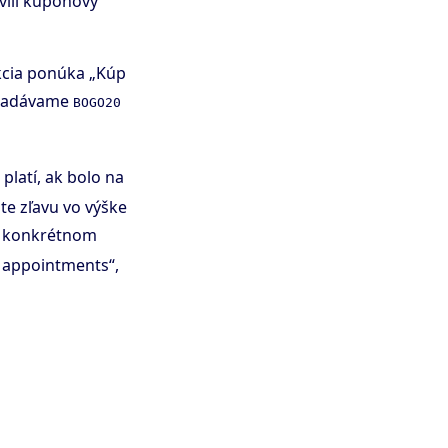
vili kupónový
kcia ponúka „Kúp
 zadávame
BOGO20
platí, ak bolo na
te zľavu vo výške
na konkrétnom
t appointments“,