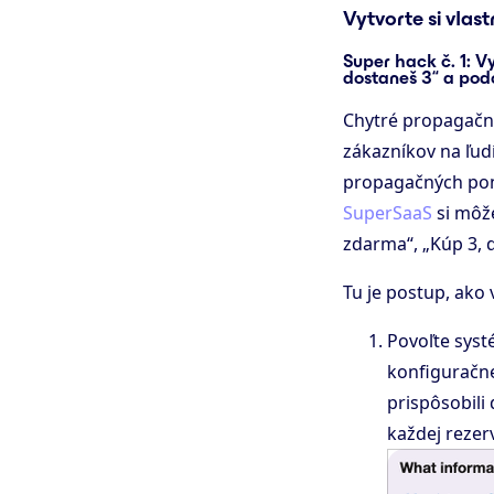
Vytvorte si vla
Super hack č. 1: V
dostaneš 3“ a pod
Chytré propagačn
zákazníkov na ľud
propagačných pon
SuperSaaS
si môže
zdarma“, „Kúp 3, 
Tu je postup, ako
Povoľte sys
konfiguračne
prispôsobili
každej rezerv