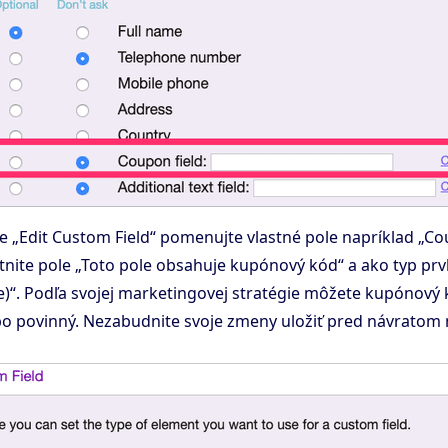
 „Edit Custom Field“ pomenujte vlastné pole napríklad „C
nite pole „Toto pole obsahuje kupónový kód“ a ako typ prv
ine)“. Podľa svojej marketingovej stratégie môžete kupónový 
ebo povinný. Nezabudnite svoje zmeny uložiť pred návratom