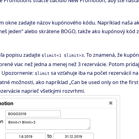
 Promotions stlačte tlačidlo New Promotion, aby ste nasta
m okne zadajte názov kupónového kódu. Napríklad naša a
aneš jeden“ alebo skrátene BOGO, takže ako kupónový kód
ľa popisu zadajte
. To znamená, že kupón 
$limit<1 $limit>3
orené viac než jedna a menej než 3 rezervácie. Potom pridaj
. Upozornenie:
sa vzťahuje iba na počet rezervácií 
$limit
atné možnosti, ako napríklad „Can be used only on the firs
ezervácie naprieč všetkými rozvrhmi.