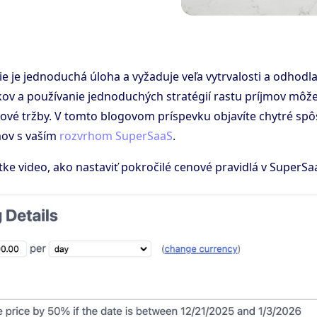
ie je jednoduchá úloha a vyžaduje veľa vytrvalosti a odhodla
ov a používanie jednoduchých stratégií rastu príjmov môž
kové tržby. V tomto blogovom príspevku objavíte chytré spô
jmov s vaším
rozvrhom SuperSaaS
.
átke video, ako nastaviť pokročilé cenové pravidlá v SuperSa