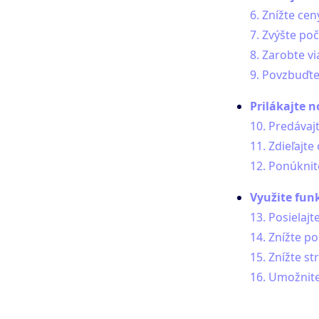
6. Znížte cen
7. Zvýšte poč
8. Zarobte v
9. Povzbuďte
Prilákajte n
10. Predávaj
11. Zdieľajte
12. Ponúknit
Využite fun
13. Posielaj
14. Znížte 
15. Znížte st
16. Umožnite