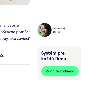
nia. Lepšie
Napísal(a)
e výrazne pomôcť
Sneha
soby, ako zaviesť
Systém pre
aS:
každú firmu
Začnite zadarmo