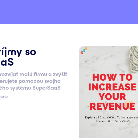
ríjmy so
aaS
rozvíjať malú firmu a zvýšiť
nerujete pomocou svojho
ného systému SuperSaaS
tania